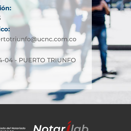
ión:
3
ico:
ertotriunfo@ucnc.com.co
4-04 - PUERTO TRIUNFO