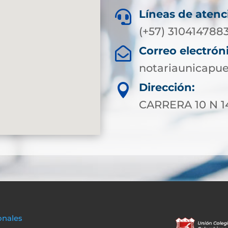
Líneas de atenc

(+57) 310414788
Correo electrón

notariaunicapu
Dirección:

CARRERA 10 N 1
onales