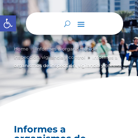
Abrir barra de herramientas
Home
Informes a organismos de
9
inspección, vigilancia y control
Informes a
9
organismos de inspección, vigilancia y control
Informes a