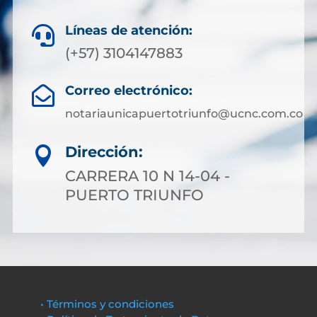
Líneas de atención:

(+57) 3104147883
Correo electrónico:

notariaunicapuertotriunfo@ucnc.com.co
Dirección:

CARRERA 10 N 14-04 -
PUERTO TRIUNFO
• Términos y condiciones