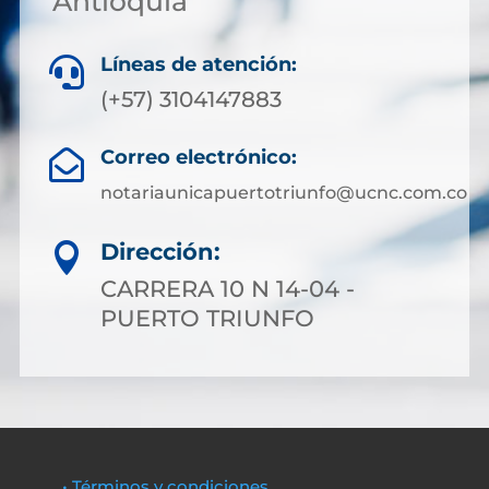
Antioquia
Líneas de atención:

(+57) 3104147883
Correo electrónico:

notariaunicapuertotriunfo@ucnc.com.co
Dirección:

CARRERA 10 N 14-04 -
PUERTO TRIUNFO
• Términos y condiciones