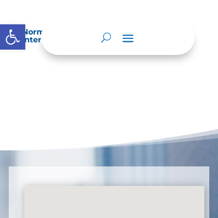
Abrir barra de herramientas
Normatividad especial que les aplique de
interés.