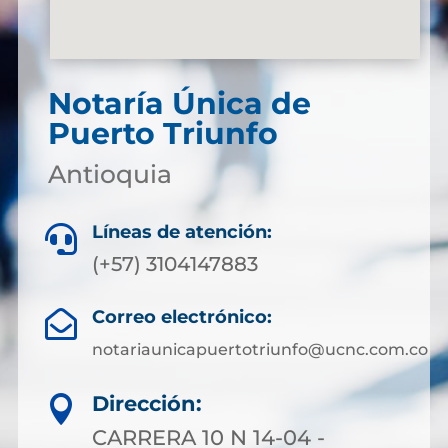
Notaría Única de
Puerto Triunfo
Antioquia
Líneas de atención:

(+57) 3104147883
Correo electrónico:

notariaunicapuertotriunfo@ucnc.com.co
Dirección:

CARRERA 10 N 14-04 -