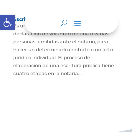
Abrir barra de herramientas
Escritura Pública
Es un documento que contiene la
declaración de voluntad de una o varias
personas, emitidas ante el notario, para
hacer un determinado contrato o un acto
jurídico individual. El proceso de
elaboración de una escritura pública tiene
cuatro etapas en la notaría:...