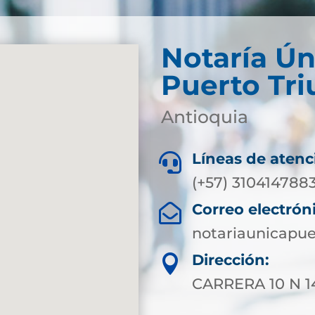
Notaría Ún
Puerto Tri
Antioquia
Líneas de atenc

(+57) 310414788
Correo electrón

notariaunicapu
Dirección:

CARRERA 10 N 1