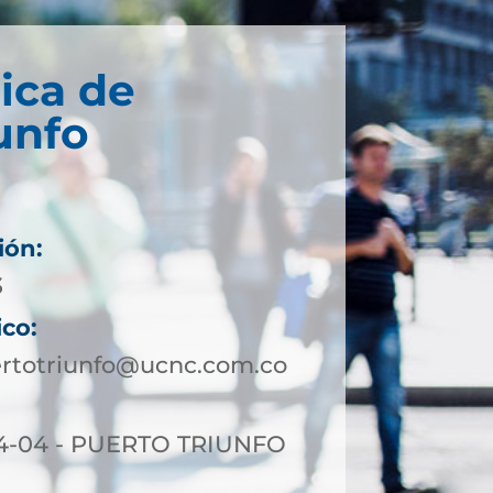
ica de
unfo
ión:
3
ico:
ertotriunfo@ucnc.com.co
4-04 - PUERTO TRIUNFO