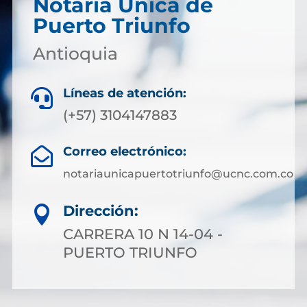
Notaría Única de
Puerto Triunfo
Antioquia
Líneas de atención:

(+57) 3104147883
Correo electrónico:

notariaunicapuertotriunfo@ucnc.com.co
Dirección:

CARRERA 10 N 14-04 -
PUERTO TRIUNFO