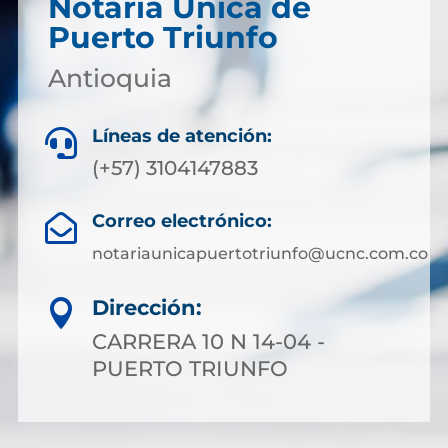
Notaría Única de
Puerto Triunfo
Antioquia
Líneas de atención:

(+57) 3104147883
Correo electrónico:

notariaunicapuertotriunfo@ucnc.com.co
Dirección:

CARRERA 10 N 14-04 -
PUERTO TRIUNFO