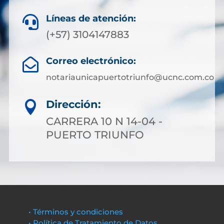
Líneas de atención:

(+57) 3104147883
Correo electrónico:

notariaunicapuertotriunfo@ucnc.com.co
Dirección:

CARRERA 10 N 14-04 -
PUERTO TRIUNFO
• Términos y condiciones
• Política de Tratamiento de Datos