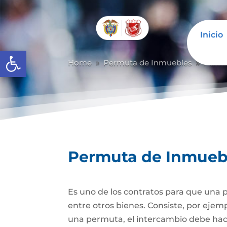
Inicio
Abrir barra de herramientas
Home
Permuta de Inmuebles
Permu
9
9
Permuta de Inmueb
Es uno de los contratos para que una p
entre otros bienes. Consiste, por ejem
una permuta, el intercambio debe hacer