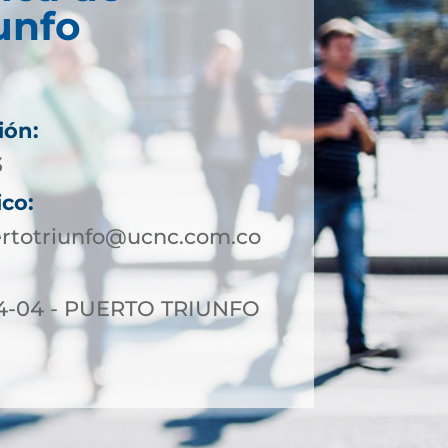
unfo
ión:
3
ico:
ertotriunfo@ucnc.com.co
4-04 - PUERTO TRIUNFO