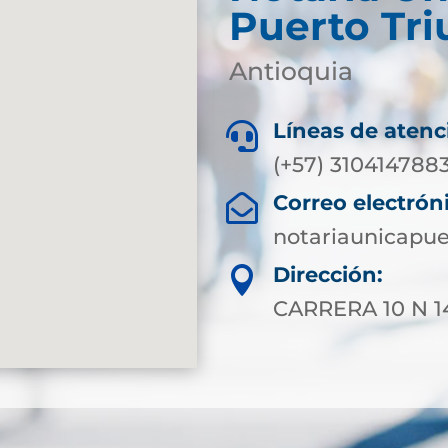
Puerto Tri
Antioquia
Líneas de atenc

(+57) 310414788
Correo electrón

notariaunicapu
Dirección:

CARRERA 10 N 1