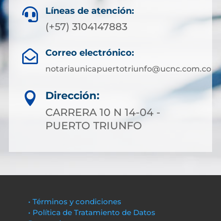
Líneas de atención:

(+57) 3104147883
Correo electrónico:

notariaunicapuertotriunfo@ucnc.com.co
Dirección:

CARRERA 10 N 14-04 -
PUERTO TRIUNFO
• Términos y condiciones
• Política de Tratamiento de Datos