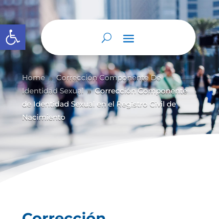
Abrir barra de herramientas
Home
Corrección Componente De
9
Identidad Sexual
Corrección Componente
9
de Identidad Sexual en el Registro Civil de
Nacimiento
Corrección