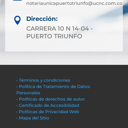
notariaunicapuertotriunfo@ucnc.com.co
Dirección:

CARRERA 10 N 14-04 -
PUERTO TRIUNFO
• Términos y condiciones
• Política de Tratamiento de Datos
Personales
• Políticas de derechos de autor
• Certificado de Accesibilidad
• Políticas de Privacidad Web
• Mapa del Sitio